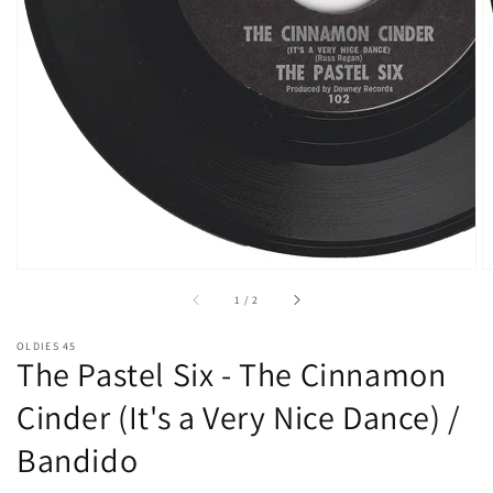
い
る
メ
デ
ィ
ア
1
を
開
く
/
1
/
2
OLDIES 45
The Pastel Six - The Cinnamon
Cinder (It's a Very Nice Dance) /
Bandido