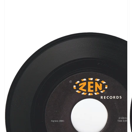
ギ
ャ
ラ
リ
ー
ビ
ュ
ー
で
掲
載
さ
れ
て