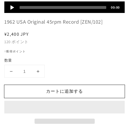
Audio
00:00
Player
1962 USA Original 45rpm Record [ZEN/102]
通
¥2,400 JPY
常
120
ポイント
価
↑獲得ポイント
格
数量
The
The
Pastel
Pastel
Six
Six
カートに追加する
-
-
The
The
Cinnamon
Cinnamon
Cinder
Cinder
(It&#39;s
(It&#39;s
a
a
Very
Very