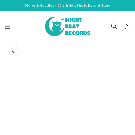
コンテ
Oldies & Goodies - 50's & 60's Music Record Store
ンツに
進む
カ
ー
ト
商品情
報にス
キップ