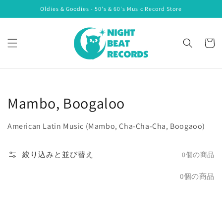
コンテ
Oldies & Goodies - 50's & 60's Music Record Store
ンツに
進む
カ
ー
ト
コ
Mambo, Boogaloo
レ
American Latin Music (Mambo, Cha-Cha-Cha, Boogaoo)
ク
絞り込みと並び替え
0個の商品
シ
ョ
0個の商品
ン: