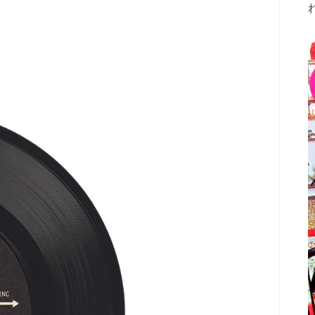
ギ
ャ
ラ
リ
ー
ビ
ュ
ー
で
掲
載
さ
れ
て
い
る
メ
デ
ィ
ア
2
を