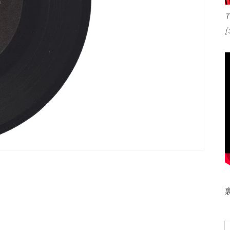
開
く
T
[