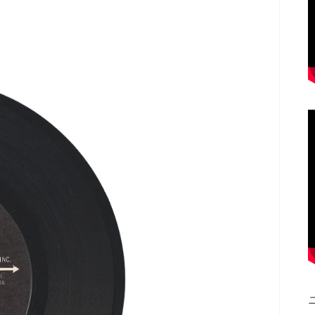
ギ
ャ
ラ
リ
ー
ビ
ュ
ー
で
掲
載
さ
れ
て
い
る
メ
デ
ィ
ア
1
を
開
く