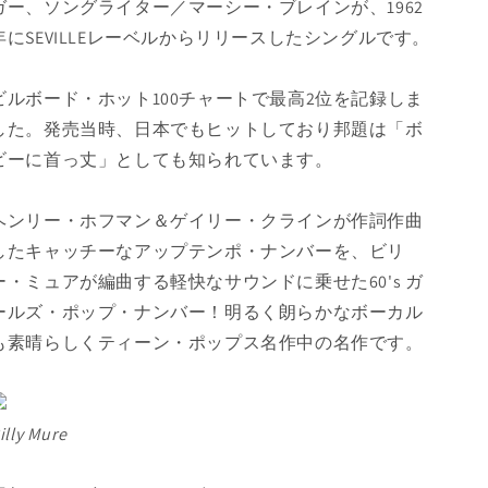
ガー、ソングライター／マーシー・ブレインが、1962
年にSEVILLEレーベルからリリースしたシングルです。
ビルボード・ホット100チャートで最高2位を記録しま
した。発売当時、
日本でもヒットしており邦題は「ボ
ビーに首っ丈」としても知られています。
ヘンリー・ホフマン＆ゲイリー・クラインが作詞作曲
したキャッチーなアップテンポ・ナンバーを、ビリ
ー・ミュアが編曲する軽快なサウンドに乗せた60's ガ
ールズ・ポップ・ナンバー！明るく朗らかなボーカル
も素晴らしくティーン・ポップス名作中の名作です。
illy Mure