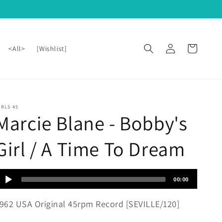
ロ
カ
グ
ー
<All>
[Wishlist]
イ
ト
ン
IRLS 45
Marcie Blane - Bobby's
Girl / A Time To Dream
udio
00:00
layer
962 USA Original 45rpm Record [SEVILLE/120]