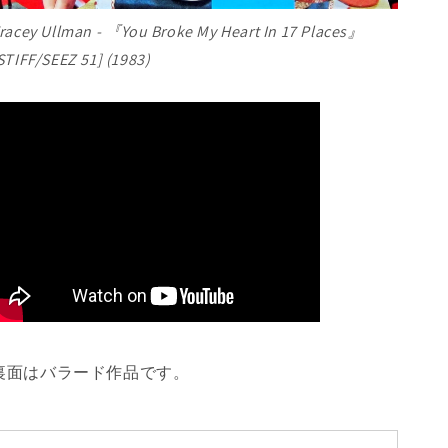
racey Ullman - 『You Broke My Heart In 17 Places』
STIFF/SEEZ 51] (1983)
裏面はバラード作品です。