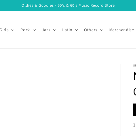
Oldies & Goodies - 50's & 60's Music Record Store
Girls
Rock
Jazz
Latin
Others
Merchandise
G
A
P
1