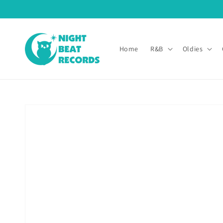
コンテ
ンツに
進む
Home
R&B
Oldies
商品情
報にス
キップ