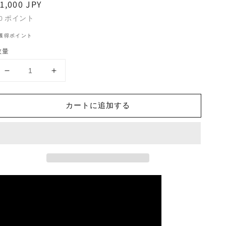
通
1,000 JPY
常
0
ポイント
価
↑獲得ポイント
格
数量
Marcie
Marcie
Blane
Blane
-
-
カートに追加する
Bobby&#39;s
Bobby&#39;s
Girl
Girl
/
/
A
A
Time
Time
To
To
Dream
Dream
の
の
数
数
量
量
を
を