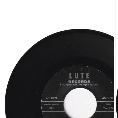
ギ
ャ
ラ
リ
ー
ビ
ュ
ー
で
掲
載
さ
れ
て