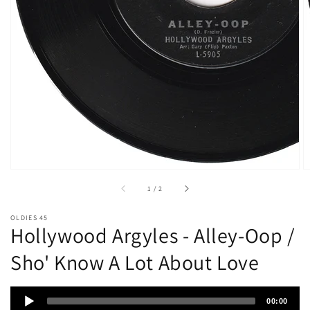
い
る
メ
デ
ィ
ア
1
を
開
く
/
1
/
2
OLDIES 45
Hollywood Argyles - Alley-Oop /
Sho' Know A Lot About Love
Audio
00:00