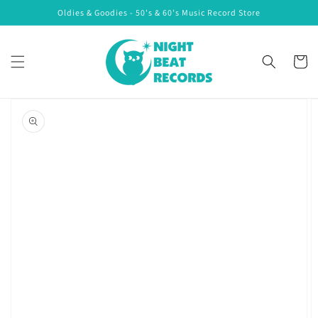
コンテ
Oldies & Goodies - 50's & 60's Music Record Store
ンツに
進む
カ
ー
ト
商品情
報にス
キップ