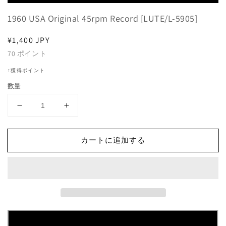
Player
1960 USA Original 45rpm Record [LUTE/L-5905]
通
¥1,400 JPY
常
70
ポイント
価
↑獲得ポイント
格
数量
Hollywood
Hollywood
Argyles
Argyles
-
-
カートに追加する
Alley-
Alley-
Oop
Oop
/
/
Sho&#39;
Sho&#39;
Know
Know
A
A
Lot
Lot
About
About