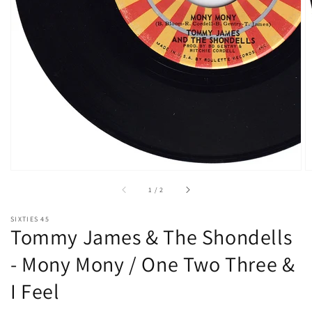
of
1
/
2
SIXTIES 45
Tommy James & The Shondells
- Mony Mony / One Two Three &
I Feel