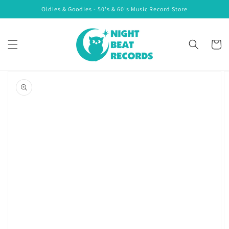
Skip to
Oldies & Goodies - 50's & 60's Music Record Store
content
Cart
Skip to
product
information