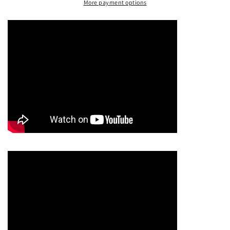
More payment options
-
-
Mony
Mony
Mony
Mony
/
/
One
One
Two
Two
Three
Three
&amp;
&amp;
I
I
Feel
Feel