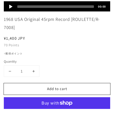
Audio
00:00
Player
1968 USA Original 45rpm Record [ROULETTE/R-
7008]
Regular
¥1,400 JPY
price
70
Points
↑獲得ポイント
Quantity
Decrease
Increase
quantity
quantity
for
for
Add to cart
Tommy
Tommy
James
James
&amp;
&amp;
The
The
Shondells
Shondells