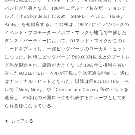
バンドが前身となる。1964年にグループ名をザ・ションデ
ルズ（The Shondells）に改め、SNAPレーベルに「Hanky
Panky」を初録音する。この曲は、1965年にピッツバーグの
イベント・プロモーター／ボブ・マックが地元で主催した
ダンス・パーティーにおいて、DJマッド・マイクがこのレ
コードをプレイし、一躍ピッツバーグのローカル・ヒット
になった。同時にピッツバーグで80,000万枚以上のブートレ
グ盤が製造され、話題が大きくなった1966年に権利を買い
取ったROULETTEレーベルが正規に全米流通を開始し、遂に
はナショナル・ヒットとなった。以降は同ROULETTEレーベ
ルで「Mony Mony」や「Crimson and Clover」等のヒットを
連発し、60年代の米国ロックを代表するグループとして知
られる様になっている。
シェアする